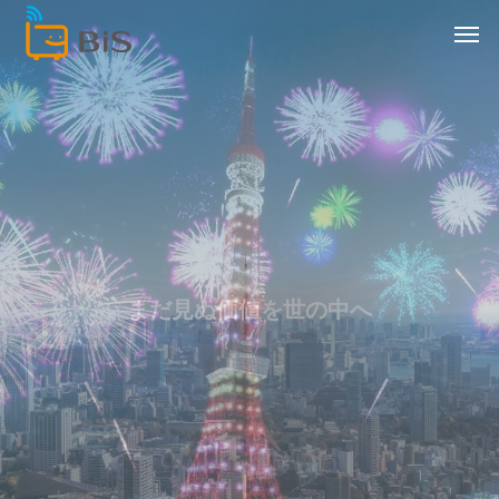
ま
だ
見
ぬ
価
値
を
世
の
中
へ