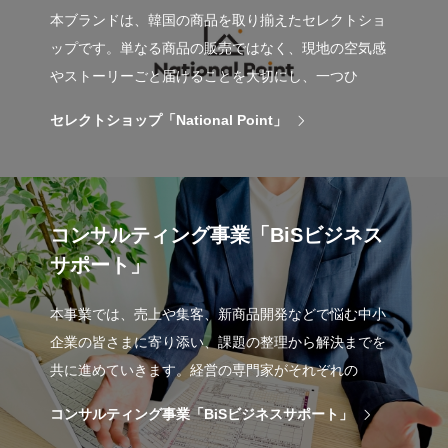
本ブランドは、韓国の商品を取り揃えたセレクトショ
ップです。単なる商品の販売ではなく、現地の空気感
やストーリーごと届けることを大切にし、一つひ
セレクトショップ「National Point」
コンサルティング事業「BiSビジネス
サポート」
本事業では、売上や集客、新商品開発などで悩む中小
企業の皆さまに寄り添い、課題の整理から解決までを
共に進めていきます。経営の専門家がそれぞれの
コンサルティング事業「BiSビジネスサポート」